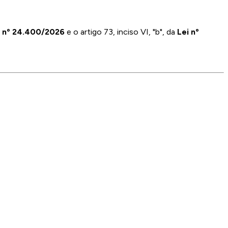
l nº 24.400/2026
e o artigo 73, inciso VI, "b", da
Lei nº